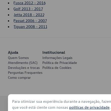
Fusca 2012 - 2016
Golf 2013 - 2017
Jetta 2018 - 2022
Passat 2006 - 2007
Tiguan 2008 - 2011
Ajuda
Institucional
Quem Somos
Informações Legais
Atendimento (SAC)
Política de Privacidade
Devoluções e trocas
Política de Cookies
Perguntas Frequentes
Como comprar
Para otimizar sua experiência durante a navegação, faze
© 2026 - Volkswagen do Brasil - Todos os direitos reservados
que você está ciente com nossas
políticas de privacidade
.