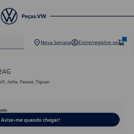
0
Nova Serrana
Entre/registre-se
2AG
lf, Jetta, Passat, Tiguan
tado.
Avise-me quando chegar!