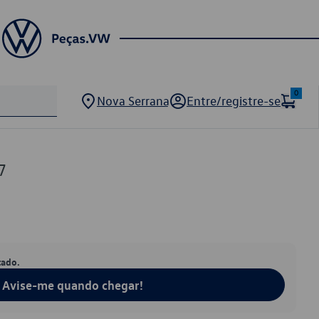
0
Nova Serrana
Entre/registre-se
7
tado.
Avise-me quando chegar!