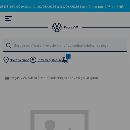
150,00 (válido de 10/08/2026 a 31/08/2026 | uso único por CPF ou CNPJ)
0
Nova Serrana
Entre/registre-se
/
Peças VW
/
Busca Simplificada
/
Peças por Código Original