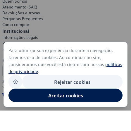
Quem Somos
Atendimento (SAC)
Devoluções e trocas
Perguntas Frequentes
Como comprar
Institucional
Informações Legais
Política de Privacidade
Política de Cookies
Para otimizar sua experiência durante a navegação,
fazemos uso de cookies. Ao continuar no site,
Formas de Pagamento
consideramos que você está ciente com nossas
políticas
de privacidade
.
Segurança
Rejeitar cookies
Aceitar cookies
© 2026 - Volkswagen do Brasil - Todos os direitos reservados