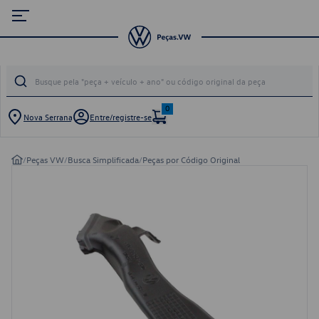
0
Nova Serrana
Entre/registre-se
/
Peças VW
/
Busca Simplificada
/
Peças por Código Original