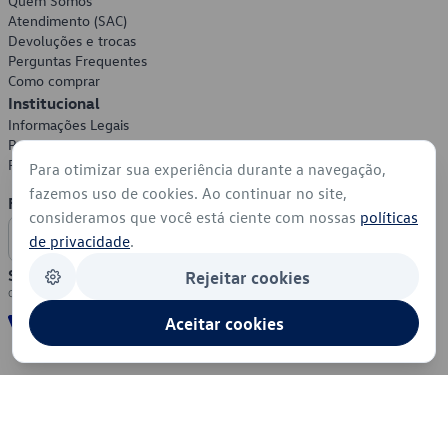
Quem Somos
Atendimento (SAC)
Devoluções e trocas
Perguntas Frequentes
Como comprar
Institucional
Informações Legais
Política de Privacidade
Política de Cookies
Para otimizar sua experiência durante a navegação,
fazemos uso de cookies. Ao continuar no site,
Formas de Pagamento
consideramos que você está ciente com nossas
políticas
de privacidade
.
Segurança
Rejeitar cookies
Aceitar cookies
© 2026 - Volkswagen do Brasil - Todos os direitos reservados