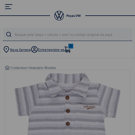
0
Nova Serrana
Entre/registre-se
/
Collection
/
Vestuário
/
Bodies