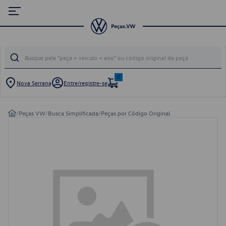
0
Nova Serrana
Entre/registre-se
/
Peças VW
/
Busca Simplificada
/
Peças por Código Original