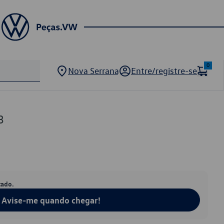
0
Nova Serrana
Entre/registre-se
3
tado.
Avise-me quando chegar!