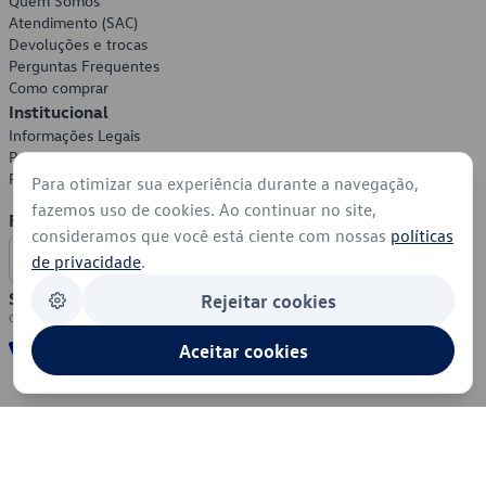
Quem Somos
Atendimento (SAC)
Devoluções e trocas
Perguntas Frequentes
Como comprar
Institucional
Informações Legais
Política de Privacidade
Política de Cookies
Para otimizar sua experiência durante a navegação,
fazemos uso de cookies. Ao continuar no site,
Formas de Pagamento
consideramos que você está ciente com nossas
políticas
de privacidade
.
Segurança
Rejeitar cookies
Aceitar cookies
© 2026 - Volkswagen do Brasil - Todos os direitos reservados