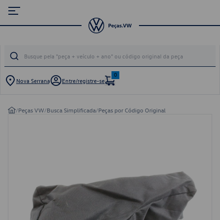
0
Nova Serrana
Entre/registre-se
/
Peças VW
/
Busca Simplificada
/
Peças por Código Original