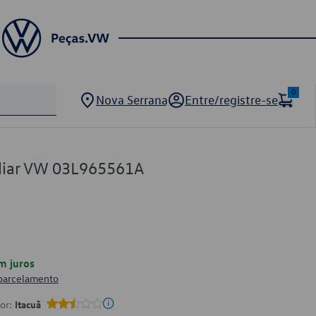
0
Nova Serrana
Entre/registre-se
liar VW 03L965561A
m juros
 parcelamento
por:
Itacuã