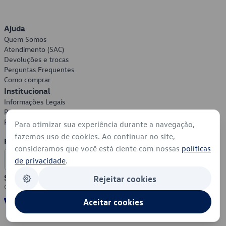
Ajuda
Quem Somos
Atendimento (SAC)
Devoluções e trocas
Perguntas Frequentes
Como comprar
Institucional
Informações Legais
Política de Privacidade
Política de Cookies
Para otimizar sua experiência durante a navegação,
fazemos uso de cookies. Ao continuar no site,
Formas de Pagamento
consideramos que você está ciente com nossas
políticas
de privacidade
.
Segurança
Rejeitar cookies
Aceitar cookies