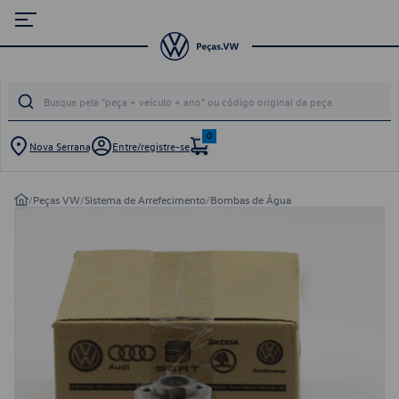
0
Nova Serrana
Entre/registre-se
/
Peças VW
/
Sistema de Arrefecimento
/
Bombas de Água