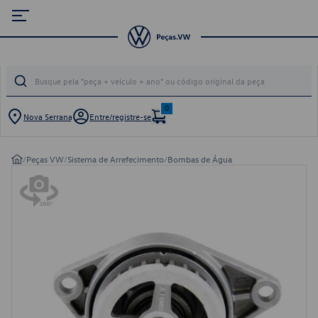
0
Nova Serrana
Entre/registre-se
/
Peças VW
/
Sistema de Arrefecimento
/
Bombas de Água