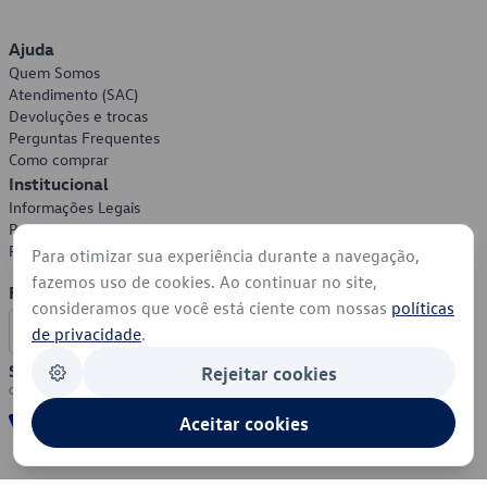
Ajuda
Quem Somos
Atendimento (SAC)
Devoluções e trocas
Perguntas Frequentes
Como comprar
Institucional
Informações Legais
Política de Privacidade
Política de Cookies
Para otimizar sua experiência durante a navegação,
fazemos uso de cookies. Ao continuar no site,
Formas de Pagamento
consideramos que você está ciente com nossas
políticas
de privacidade
.
Segurança
Rejeitar cookies
Aceitar cookies