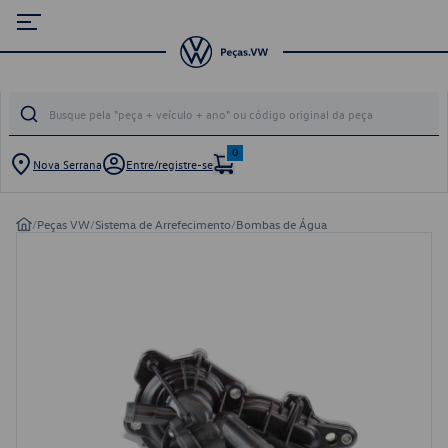
0
Nova Serrana
Entre/registre-se
/
Peças VW
/
Sistema de Arrefecimento
/
Bombas de Água