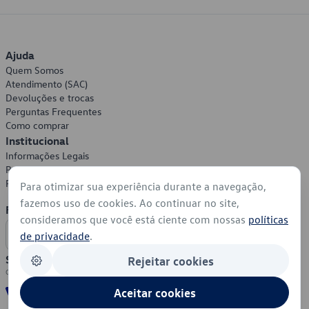
Ajuda
Quem Somos
Atendimento (SAC)
Devoluções e trocas
Perguntas Frequentes
Como comprar
Institucional
Informações Legais
Política de Privacidade
Política de Cookies
Para otimizar sua experiência durante a navegação,
fazemos uso de cookies. Ao continuar no site,
Formas de Pagamento
consideramos que você está ciente com nossas
políticas
de privacidade
.
Segurança
Rejeitar cookies
Aceitar cookies