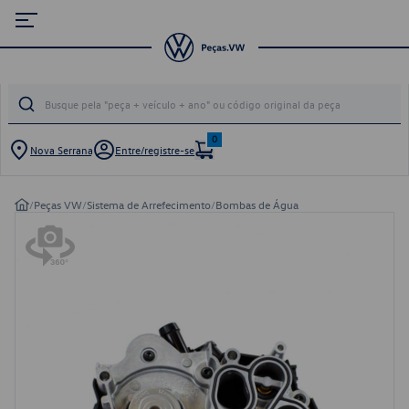
0
Nova Serrana
Entre/registre-se
/
Peças VW
/
Sistema de Arrefecimento
/
Bombas de Água