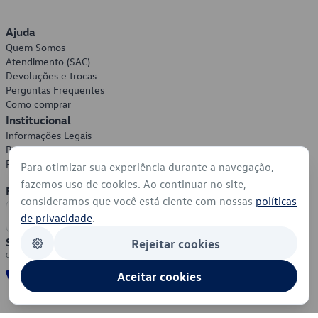
Ajuda
Quem Somos
Atendimento (SAC)
Devoluções e trocas
Perguntas Frequentes
Como comprar
Institucional
Informações Legais
Política de Privacidade
Política de Cookies
Para otimizar sua experiência durante a navegação,
fazemos uso de cookies. Ao continuar no site,
Formas de Pagamento
consideramos que você está ciente com nossas
políticas
de privacidade
.
Segurança
Rejeitar cookies
Aceitar cookies