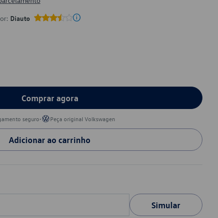
 parcelamento
por:
Diauto
Comprar agora
•
gamento seguro
Peça original Volkswagen
Adicionar ao carrinho
Simular