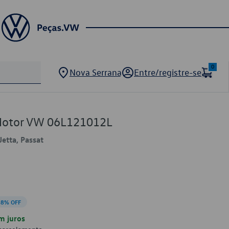
0
Nova Serrana
Entre/registre-se
Motor VW 06L121012L
Jetta, Passat
18% OFF
m juros