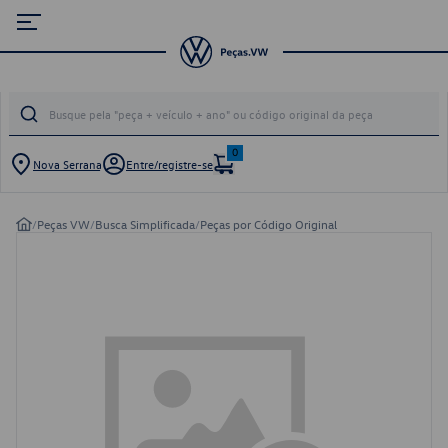
0
Nova Serrana
Entre/registre-se
/
Peças VW
/
Busca Simplificada
/
Peças por Código Original