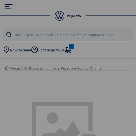
0
Nova Serrana
Entre/registre-se
/
Peças VW
/
Busca Simplificada
/
Peças por Código Original