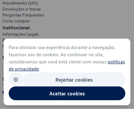
Atendimento (SAC)
Devoluções e trocas
Perguntas Frequentes
Como comprar
Institucional
Informações Legais
Política de Privacidade
Política de Cookies
Para otimizar sua experiência durante a navegação,
fazemos uso de cookies. Ao continuar no site,
Formas de Pagamento
consideramos que você está ciente com nossas
políticas
de privacidade
.
Segurança
Rejeitar cookies
Aceitar cookies
© 2026 - Volkswagen do Brasil - Todos os direitos reservados