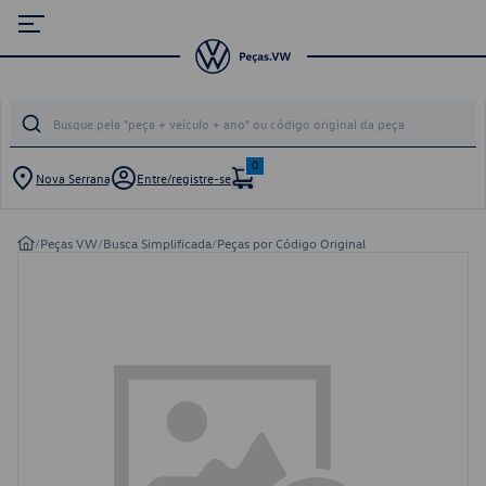
0
Nova Serrana
Entre/registre-se
/
Peças VW
/
Busca Simplificada
/
Peças por Código Original