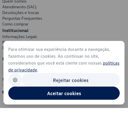
Quem Somos
Atendimento (SAC)
Devoluções e trocas
Perguntas Frequentes
Como comprar
Institucional
Informações Legais
Política de Privacidade
Política de Cookies
Para otimizar sua experiência durante a navegação,
fazemos uso de cookies. Ao continuar no site,
Formas de Pagamento
consideramos que você está ciente com nossas
políticas
de privacidade
.
Segurança
Rejeitar cookies
Aceitar cookies
© 2026 - Volkswagen do Brasil - Todos os direitos reservados