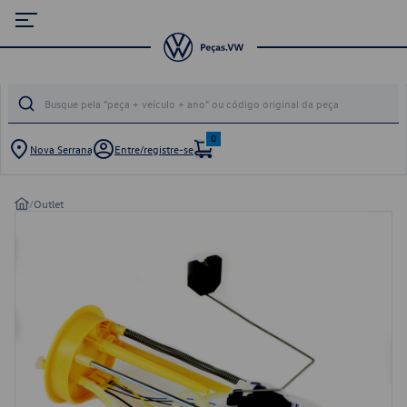
0
Nova Serrana
Entre/registre-se
/
Outlet