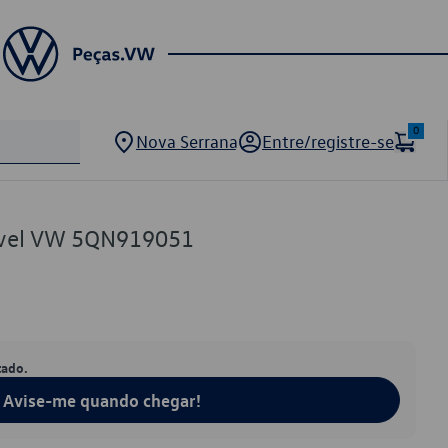
0
Nova Serrana
Entre/registre-se
vel VW 5QN919051
tado.
Avise-me quando chegar!