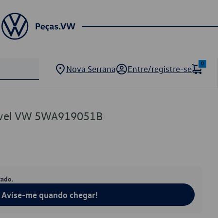
0
Nova Serrana
Entre/registre-se
vel VW 5WA919051B
tado.
Avise-me quando chegar!