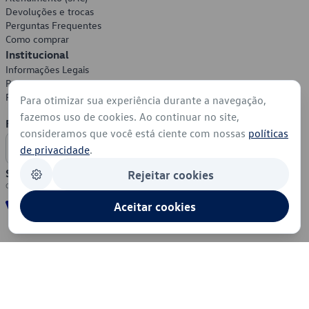
Devoluções e trocas
Perguntas Frequentes
Como comprar
Institucional
Informações Legais
Política de Privacidade
Política de Cookies
Para otimizar sua experiência durante a navegação,
fazemos uso de cookies. Ao continuar no site,
Formas de Pagamento
consideramos que você está ciente com nossas
políticas
de privacidade
.
Segurança
Rejeitar cookies
Aceitar cookies
© 2026 - Volkswagen do Brasil - Todos os direitos reservados