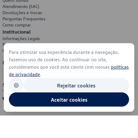
Quem Somos
Atendimento (SAC)
Devoluções e trocas
Perguntas Frequentes
Como comprar
Institucional
Informações Legais
Política de Privacidade
Política de Cookies
Para otimizar sua experiência durante a navegação,
fazemos uso de cookies. Ao continuar no site,
Formas de Pagamento
consideramos que você está ciente com nossas
políticas
de privacidade
.
Segurança
Rejeitar cookies
Aceitar cookies
© 2026 - Volkswagen do Brasil - Todos os direitos reservados