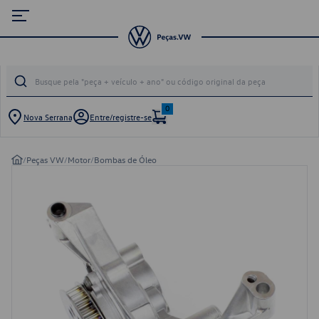
0
Nova Serrana
Entre/registre-se
/
Peças VW
/
Motor
/
Bombas de Óleo