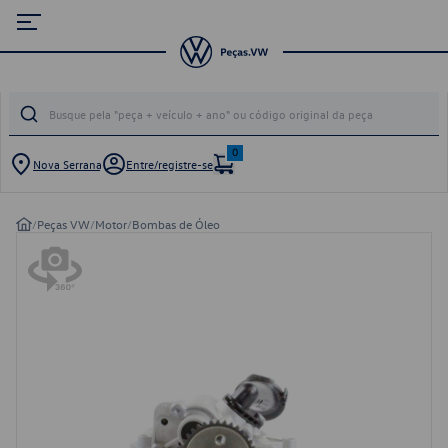
0
Nova Serrana
Entre/registre-se
/
Peças VW
/
Motor
/
Bombas de Óleo