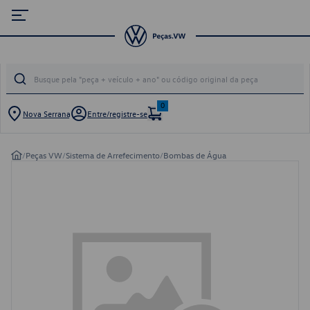
0
Nova Serrana
Entre/registre-se
/
Peças VW
/
Sistema de Arrefecimento
/
Bombas de Água