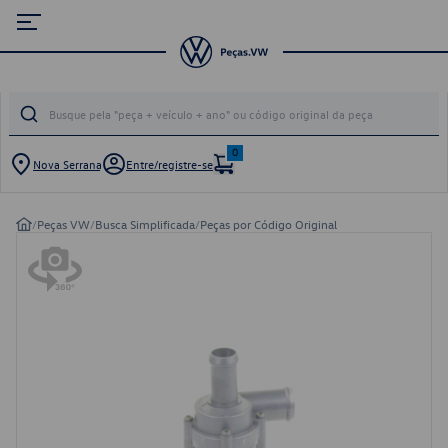
0
Nova Serrana
Entre/registre-se
/
Peças VW
/
Busca Simplificada
/
Peças por Código Original