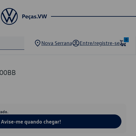
0
Nova Serrana
Entre/registre-se
00BB
tado.
Avise-me quando chegar!