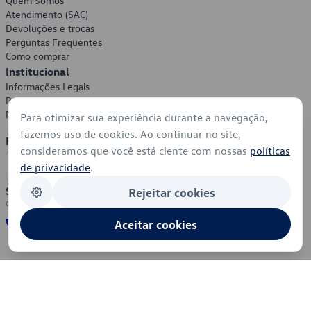
Quem Somos
Atendimento (SAC)
Devoluções e trocas
Perguntas Frequentes
Como comprar
Institucional
Informações Legais
Política de Privacidade
Política de Cookies
Para otimizar sua experiência durante a navegação,
fazemos uso de cookies. Ao continuar no site,
Formas de Pagamento
consideramos que você está ciente com nossas
políticas
de privacidade
.
Segurança
Rejeitar cookies
Aceitar cookies
© 2026 - Volkswagen do Brasil - Todos os direitos reservados