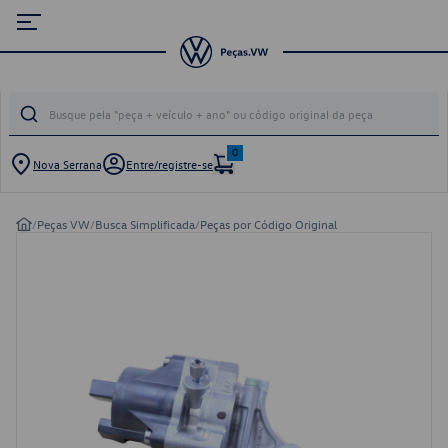
0
Nova Serrana
Entre/registre-se
/
Peças VW
/
Busca Simplificada
/
Peças por Código Original