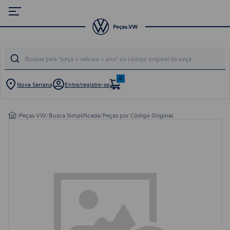
0
Nova Serrana
Entre/registre-se
/
Peças VW
/
Busca Simplificada
/
Peças por Código Original