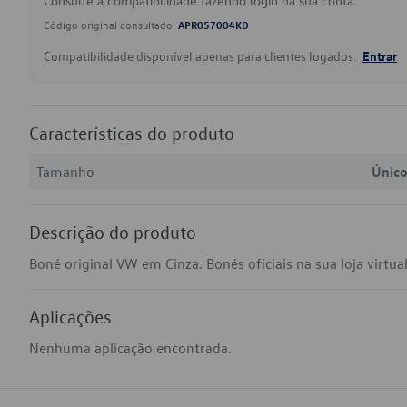
Consulte a compatibilidade fazendo login na sua conta.
Código original consultado:
APR057004KD
Compatibilidade disponível apenas para clientes logados.
Entrar
Características do produto
Tamanho
Únic
Descrição do produto
Boné original VW em Cinza. Bonés oficiais na sua loja virtual
Aplicações
Nenhuma aplicação encontrada.