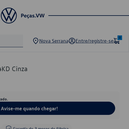
0
Nova Serrana
Entre/registre-se
KD Cinza
tado.
Avise-me quando chegar!
Garantia de 3 meses de fábrica