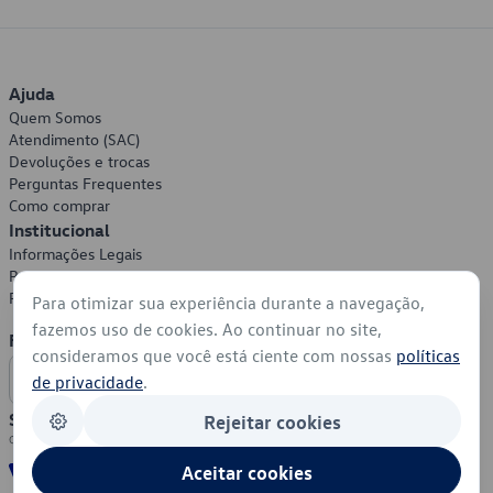
Ajuda
Quem Somos
Atendimento (SAC)
Devoluções e trocas
Perguntas Frequentes
Como comprar
Institucional
Informações Legais
Política de Privacidade
Política de Cookies
Para otimizar sua experiência durante a navegação,
fazemos uso de cookies. Ao continuar no site,
Formas de Pagamento
consideramos que você está ciente com nossas
políticas
de privacidade
.
Segurança
Rejeitar cookies
Aceitar cookies