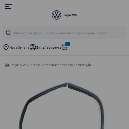
0
Nova Serrana
Entre/registre-se
/
Peças VW
/
Vidros e Carroceria
/
Borrachas de Vedação