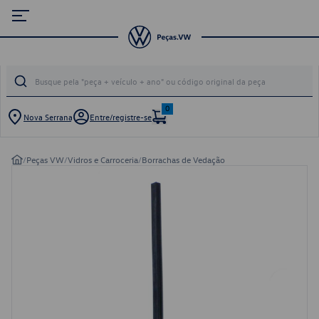
0
Nova Serrana
Entre/registre-se
/
Peças VW
/
Vidros e Carroceria
/
Borrachas de Vedação