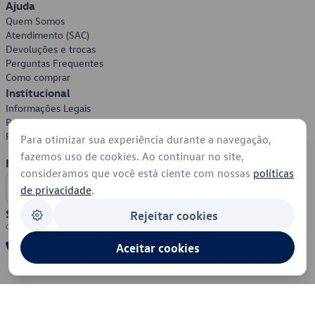
Ajuda
Quem Somos
Atendimento (SAC)
Devoluções e trocas
Perguntas Frequentes
Como comprar
Institucional
Informações Legais
Política de Privacidade
Política de Cookies
Para otimizar sua experiência durante a navegação,
fazemos uso de cookies. Ao continuar no site,
Formas de Pagamento
consideramos que você está ciente com nossas
políticas
de privacidade
.
Segurança
Rejeitar cookies
Aceitar cookies