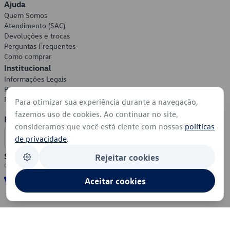
Ajuda
Quem Somos
Atendimento (SAC)
Devoluções e trocas
Perguntas Frequentes
Como comprar
Institucional
Informações Legais
Política de Privacidade
Política de Cookies
Para otimizar sua experiência durante a navegação,
fazemos uso de cookies. Ao continuar no site,
Formas de Pagamento
consideramos que você está ciente com nossas
políticas
de privacidade
.
Segurança
Rejeitar cookies
Aceitar cookies