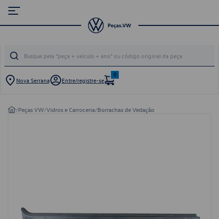
0
Nova Serrana
Entre/registre-se
/
Peças VW
/
Vidros e Carroceria
/
Borrachas de Vedação