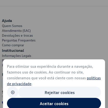
Ajuda
Quem Somos
Atendimento (SAC)
Devoluções e trocas
Perguntas Frequentes
Como comprar
Institucional
Informações Legais
Política de Privacidade
Política de Cookies
Para otimizar sua experiência durante a navegação,
fazemos uso de cookies. Ao continuar no site,
Formas de Pagamento
consideramos que você está ciente com nossas
políticas
de privacidade
.
Segurança
Rejeitar cookies
Aceitar cookies