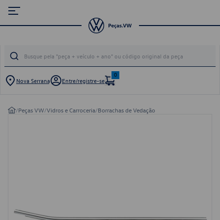
0
Nova Serrana
Entre/registre-se
/
Peças VW
/
Vidros e Carroceria
/
Borrachas de Vedação