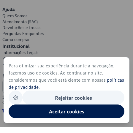
Ajuda
Quem Somos
Atendimento (SAC)
Devoluções e trocas
Perguntas Frequentes
Como comprar
Institucional
Informações Legais
Política de Privacidade
Política de Cookies
Para otimizar sua experiência durante a navegação,
fazemos uso de cookies. Ao continuar no site,
Formas de Pagamento
consideramos que você está ciente com nossas
políticas
de privacidade
.
Segurança
Rejeitar cookies
Aceitar cookies