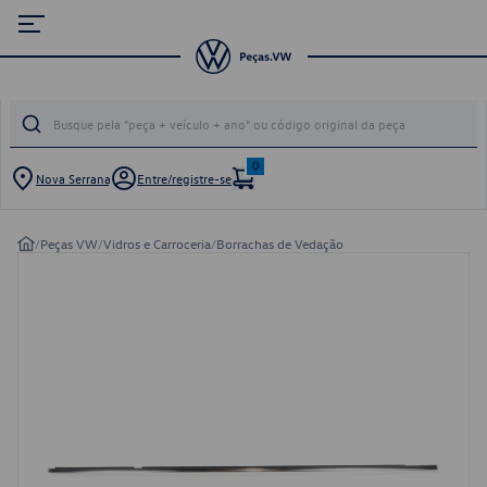
0
Nova Serrana
Entre/registre-se
/
Peças VW
/
Vidros e Carroceria
/
Borrachas de Vedação