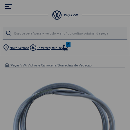
0
Nova Serrana
Entre/registre-se
/
Peças VW
/
Vidros e Carroceria
/
Borrachas de Vedação