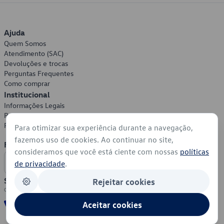
Ajuda
Quem Somos
Atendimento (SAC)
Devoluções e trocas
Perguntas Frequentes
Como comprar
Institucional
Informações Legais
Política de Privacidade
Política de Cookies
Para otimizar sua experiência durante a navegação,
fazemos uso de cookies. Ao continuar no site,
Formas de Pagamento
consideramos que você está ciente com nossas
políticas
de privacidade
.
Segurança
Rejeitar cookies
Aceitar cookies