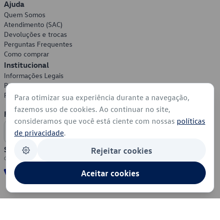
Ajuda
Quem Somos
Atendimento (SAC)
Devoluções e trocas
Perguntas Frequentes
Como comprar
Institucional
Informações Legais
Política de Privacidade
Política de Cookies
Para otimizar sua experiência durante a navegação,
fazemos uso de cookies. Ao continuar no site,
Formas de Pagamento
consideramos que você está ciente com nossas
políticas
de privacidade
.
Segurança
Rejeitar cookies
Aceitar cookies