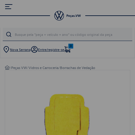
0
Nova Serrana
Entre/registre-se
/
Peças VW
/
Vidros e Carroceria
/
Borrachas de Vedação