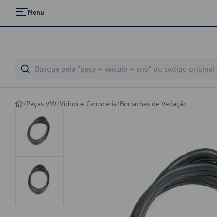
Menu
/
Peças VW
/
Vidros e Carroceria
/
Borrachas de Vedação