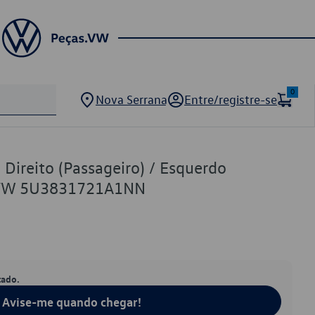
0
Nova Serrana
Entre/registre-se
Direito (Passageiro) / Esquerdo
o VW 5U3831721A1NN
tado.
Avise-me quando chegar!