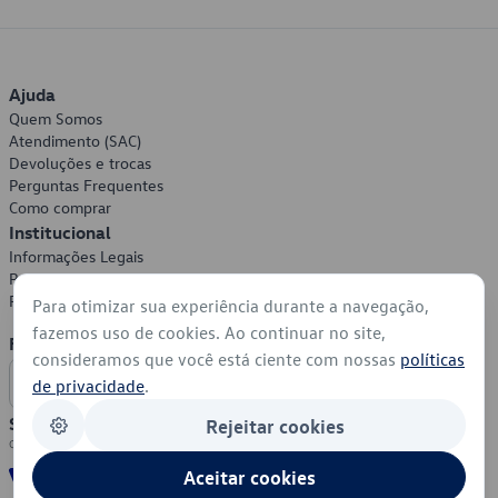
Ajuda
Quem Somos
Atendimento (SAC)
Devoluções e trocas
Perguntas Frequentes
Como comprar
Institucional
Informações Legais
Política de Privacidade
Política de Cookies
Para otimizar sua experiência durante a navegação,
fazemos uso de cookies. Ao continuar no site,
Formas de Pagamento
consideramos que você está ciente com nossas
políticas
de privacidade
.
Segurança
Rejeitar cookies
Aceitar cookies