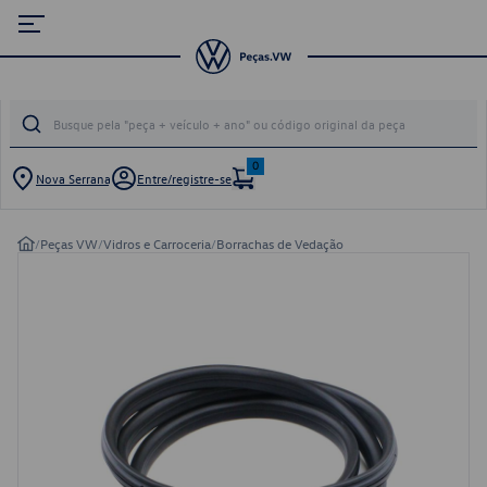
0
Nova Serrana
Entre/registre-se
/
Peças VW
/
Vidros e Carroceria
/
Borrachas de Vedação