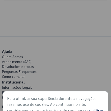
Ajuda
Quem Somos
Atendimento (SAC)
Devoluções e trocas
Perguntas Frequentes
Como comprar
Institucional
Informações Legais
Política de Privacidade
Política de Cookies
Para otimizar sua experiência durante a navegação,
fazemos uso de cookies. Ao continuar no site,
Formas de Pagamento
consideramos que você está ciente com nossas
políticas