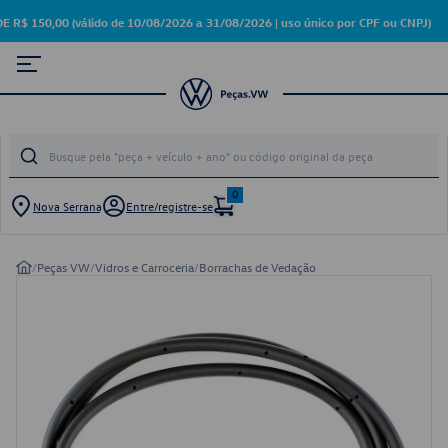
50,00 (válido de 10/08/2026 a 31/08/2026 | uso único por CPF ou CNPJ)
0
Nova Serrana
Entre/registre-se
/
Peças VW
/
Vidros e Carroceria
/
Borrachas de Vedação