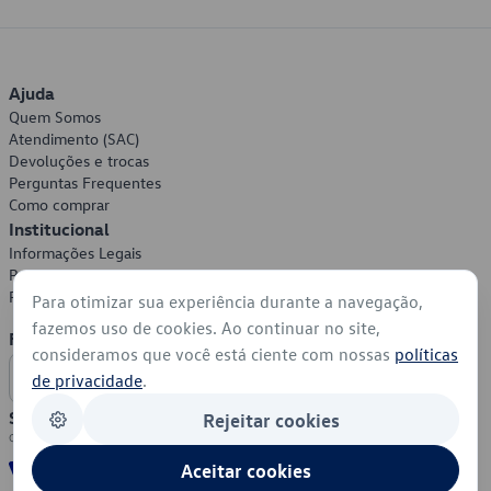
Ajuda
Quem Somos
Atendimento (SAC)
Devoluções e trocas
Perguntas Frequentes
Como comprar
Institucional
Informações Legais
Política de Privacidade
Política de Cookies
Para otimizar sua experiência durante a navegação,
fazemos uso de cookies. Ao continuar no site,
Formas de Pagamento
consideramos que você está ciente com nossas
políticas
de privacidade
.
Segurança
Rejeitar cookies
Aceitar cookies