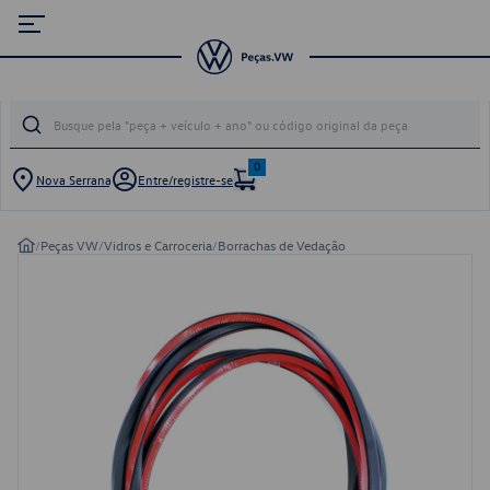
0
Nova Serrana
Entre/registre-se
/
Peças VW
/
Vidros e Carroceria
/
Borrachas de Vedação