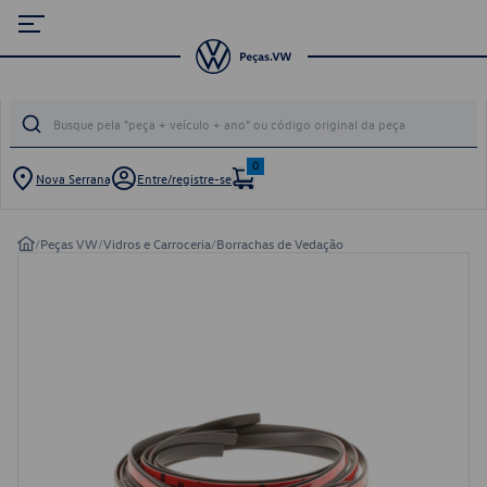
0
Nova Serrana
Entre/registre-se
/
Peças VW
/
Vidros e Carroceria
/
Borrachas de Vedação