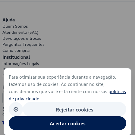
Ajuda
Quem Somos
Atendimento (SAC)
Devoluções e trocas
Perguntas Frequentes
Como comprar
Institucional
Informações Legais
Política de Privacidade
Política de Cookies
Para otimizar sua experiência durante a navegação,
fazemos uso de cookies. Ao continuar no site,
Formas de Pagamento
consideramos que você está ciente com nossas
políticas
de privacidade
.
Segurança
Rejeitar cookies
Aceitar cookies