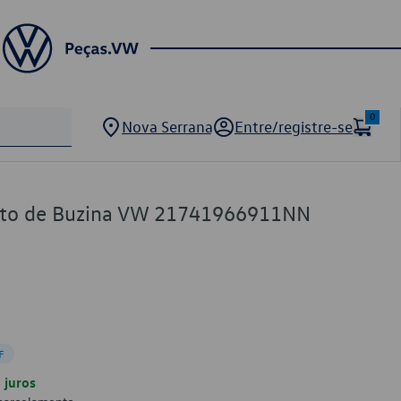
0
Nova Serrana
Entre/registre-se
nto de Buzina VW 21741966911NN
F
juros