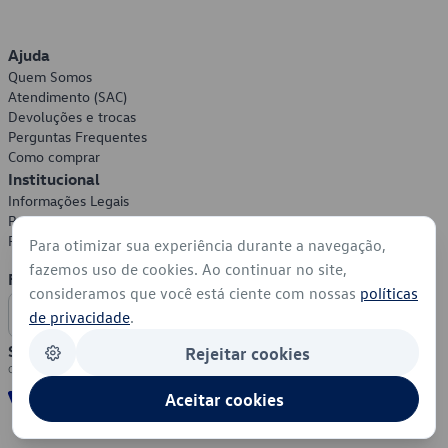
Ajuda
Quem Somos
Atendimento (SAC)
Devoluções e trocas
Perguntas Frequentes
Como comprar
Institucional
Informações Legais
Política de Privacidade
Política de Cookies
Para otimizar sua experiência durante a navegação,
fazemos uso de cookies. Ao continuar no site,
Formas de Pagamento
consideramos que você está ciente com nossas
políticas
de privacidade
.
Segurança
Rejeitar cookies
Aceitar cookies