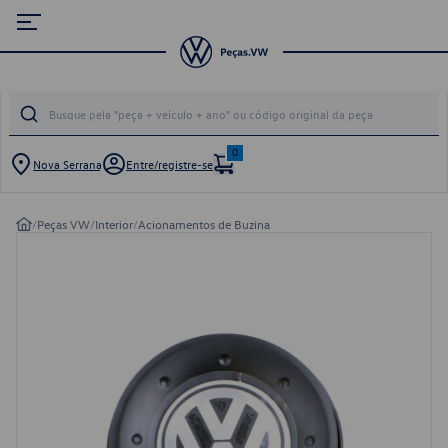
0
Nova Serrana
Entre/registre-se
/
Peças VW
/
Interior
/
Acionamentos de Buzina