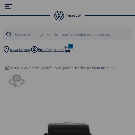
0
Nova Serrana
Entre/registre-se
/
Peças VW
/
Elétrica, Eletrônica e Ignição
/
Botões de Farol de Milha