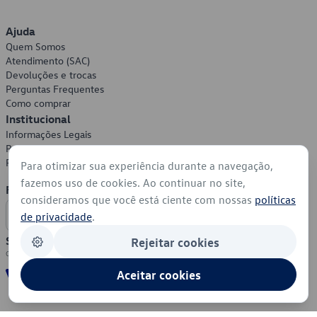
Ajuda
Quem Somos
Atendimento (SAC)
Devoluções e trocas
Perguntas Frequentes
Como comprar
Institucional
Informações Legais
Política de Privacidade
Política de Cookies
Para otimizar sua experiência durante a navegação,
fazemos uso de cookies. Ao continuar no site,
Formas de Pagamento
consideramos que você está ciente com nossas
políticas
de privacidade
.
Segurança
Rejeitar cookies
Aceitar cookies