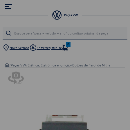
0
Nova Serrana
Entre/registre-se
/
Peças VW
/
Elétrica, Eletrônica e Ignição
/
Botões de Farol de Milha