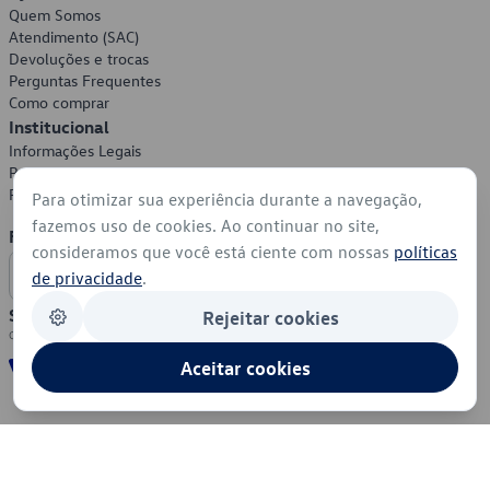
Quem Somos
Atendimento (SAC)
Devoluções e trocas
Perguntas Frequentes
Como comprar
Institucional
Informações Legais
Política de Privacidade
Política de Cookies
Para otimizar sua experiência durante a navegação,
fazemos uso de cookies. Ao continuar no site,
Formas de Pagamento
consideramos que você está ciente com nossas
políticas
de privacidade
.
Segurança
Rejeitar cookies
Aceitar cookies
© 2026 - Volkswagen do Brasil - Todos os direitos reservados