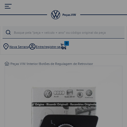
0
Nova Serrana
Entre/registre-se
/
Peças VW
/
Interior
/
Botões de Regulagem de Retrovisor