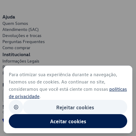
Ajuda
Quem Somos
Atendimento (SAC)
Devoluções e trocas
Perguntas Frequentes
Como comprar
Institucional
Informações Legais
Política de Privacidade
Política de Cookies
Para otimizar sua experiência durante a navegação,
fazemos uso de cookies. Ao continuar no site,
Formas de Pagamento
consideramos que você está ciente com nossas
políticas
de privacidade
.
Segurança
Rejeitar cookies
Aceitar cookies