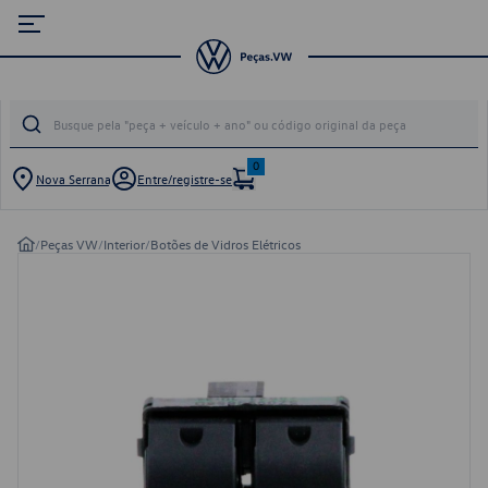
0
Nova Serrana
Entre/registre-se
/
Peças VW
/
Interior
/
Botões de Vidros Elétricos