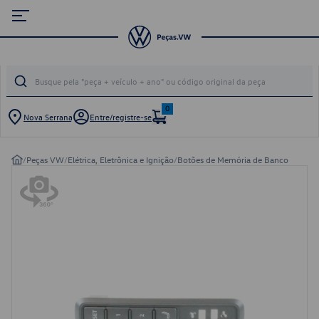
0
Nova Serrana
Entre/registre-se
/
Peças VW
/
Elétrica, Eletrônica e Ignição
/
Botões de Memória de Banco