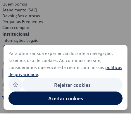
Quem Somos
Atendimento (SAC)
Devoluções e trocas
Perguntas Frequentes
Como comprar
Institucional
Informações Legais
Política de Privacidade
Política de Cookies
Para otimizar sua experiência durante a navegação,
fazemos uso de cookies. Ao continuar no site,
Formas de Pagamento
consideramos que você está ciente com nossas
políticas
de privacidade
.
Segurança
Rejeitar cookies
Aceitar cookies
© 2026 - Volkswagen do Brasil - Todos os direitos reservados