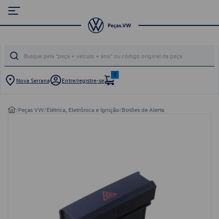
0
Nova Serrana
Entre/registre-se
/
Peças VW
/
Elétrica, Eletrônica e Ignição
/
Botões de Alerta