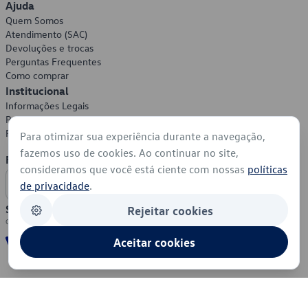
Ajuda
Quem Somos
Atendimento (SAC)
Devoluções e trocas
Perguntas Frequentes
Como comprar
Institucional
Informações Legais
Política de Privacidade
Política de Cookies
Para otimizar sua experiência durante a navegação,
fazemos uso de cookies. Ao continuar no site,
Formas de Pagamento
consideramos que você está ciente com nossas
políticas
de privacidade
.
Segurança
Rejeitar cookies
Aceitar cookies