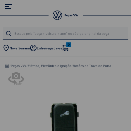
0
Nova Serrana
Entre/registre-se
/
Peças VW
/
Elétrica, Eletrônica e Ignição
/
Botões de Trava de Porta