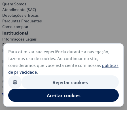
Quem Somos
Atendimento (SAC)
Devoluções e trocas
Perguntas Frequentes
Como comprar
Institucional
Informações Legais
Política de Privacidade
Política de Cookies
Para otimizar sua experiência durante a navegação,
fazemos uso de cookies. Ao continuar no site,
Formas de Pagamento
consideramos que você está ciente com nossas
políticas
de privacidade
.
Segurança
Rejeitar cookies
Aceitar cookies
© 2026 - Volkswagen do Brasil - Todos os direitos reservados